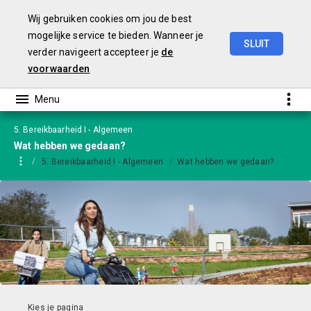
Wij gebruiken cookies om jou de best
mogelijke service te bieden. Wanneer je
SLUIT
verder navigeert accepteer je
de
Jaarstukken
2024
-
versie
GS
voorwaarden
5. Bereikbaarheid I - Algemeen
Wat hebben we gedaan?
5. Bereikbaarheid I - Algemeen
Wat hebben we gedaan?