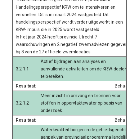
Handelingsperspectief KRW om te intensiveren en
versnellen. Dit is in maart 2024 vastgesteld. Dit
handelingsperspectief wordt verder uitgewerkt in een
KRW-impuls die in 2025 wordt vastgesteld.
In het jaar 2024 heeft provincie Utrecht 7
waarschuwingen en 2 negatief zwemadviezen gegeven
bij 8 van de 27 officiële zwemlocaties.
Actief bijdragen aan analyses en
3.2.1.1
aanvullende activiteiten om de KRW-doelen
te bereiken.
Resultaat:
Behaald
Meer inzicht in omvang en bronnen voor
3.2.1.2
stoffen in oppervlaktewater op basis van
onderzoek.
Resultaat:
Behaald
Waterkwaliteit borgen in de gebiedsgerichte
aanpak van provinciaal programma landelijk