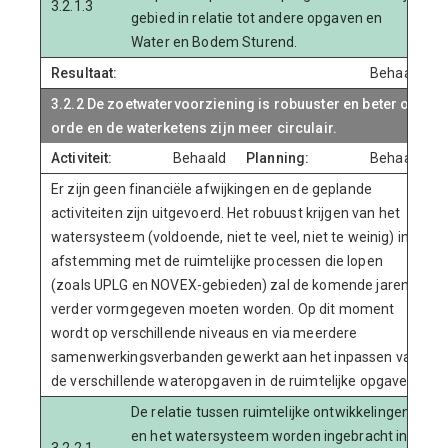
3.2.1.3
gebied in relatie tot andere opgaven en
Water en Bodem Sturend.
Resultaat:
Behaald
3.2.2 De zoetwatervoorziening is robuuster en beter op
orde en de waterketens zijn meer circulair.
Activiteit:
Behaald
Planning:
Behaald
Er zijn geen financiële afwijkingen en de geplande
activiteiten zijn uitgevoerd. Het robuust krijgen van het
watersysteem (voldoende, niet te veel, niet te weinig) in
afstemming met de ruimtelijke processen die lopen
(zoals UPLG en NOVEX-gebieden) zal de komende jaren
verder vormgegeven moeten worden. Op dit moment
wordt op verschillende niveaus en via meerdere
samenwerkingsverbanden gewerkt aan het inpassen van
de verschillende wateropgaven in de ruimtelijke opgaven.
De relatie tussen ruimtelijke ontwikkelingen
en het watersysteem worden ingebracht in