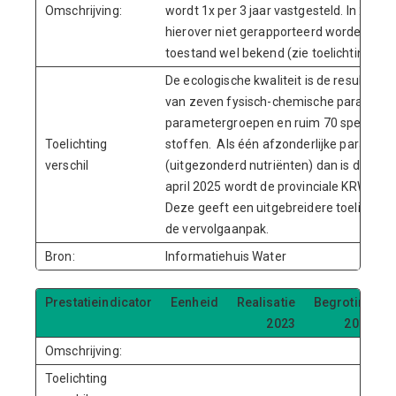
Omschrijving:
wordt 1x per 3 jaar vastgesteld. In 202
hierover niet gerapporteerd worden. Beg
toestand wel bekend (zie toelichting).
De ecologische kwaliteit is de resultant
van zeven fysisch-chemische parameters
parametergroepen en ruim 70 specifiek 
Toelichting
stoffen. Als één afzonderlijke parameter
verschil
(uitgezonderd nutriënten) dan is de eind
april 2025 wordt de provinciale KRW-impu
Deze geeft een uitgebreidere toelichtin
de vervolgaanpak.
Bron:
Informatiehuis Water
Prestatieindicator
Eenheid
Realisatie
Begroting
2023
2024
Omschrijving:
Toelichting