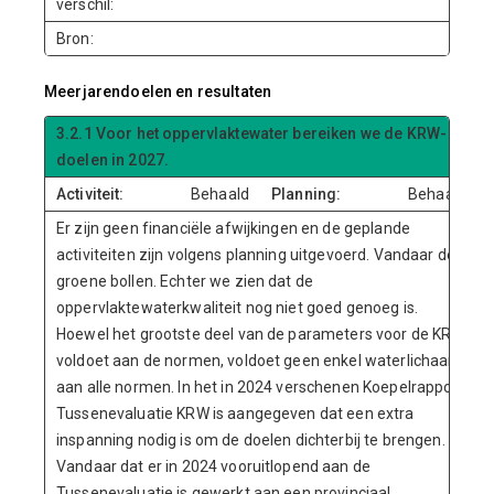
verschil:
Bron:
Meerjarendoelen en resultaten
3.2.1 Voor het oppervlaktewater bereiken we de KRW-
doelen in 2027.
Activiteit:
Behaald
Planning:
Behaald
Er zijn geen financiële afwijkingen en de geplande
activiteiten zijn volgens planning uitgevoerd. Vandaar de
groene bollen. Echter we zien dat de
oppervlaktewaterkwaliteit nog niet goed genoeg is.
Hoewel het grootste deel van de parameters voor de KRW
voldoet aan de normen, voldoet geen enkel waterlichaam
aan alle normen. In het in 2024 verschenen Koepelrapport
Tussenevaluatie KRW is aangegeven dat een extra
inspanning nodig is om de doelen dichterbij te brengen.
Vandaar dat er in 2024 vooruitlopend aan de
Tussenevaluatie is gewerkt aan een provinciaal