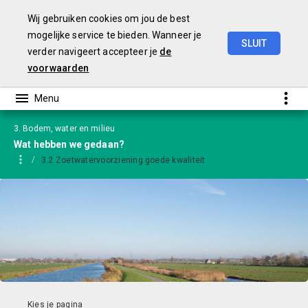
Wij gebruiken cookies om jou de best
mogelijke service te bieden. Wanneer je
SLUIT
verder navigeert accepteer je
de
Jaarstukken
2024
-
versie
GS
voorwaarden
3. Bodem, water en milieu
Wat hebben we gedaan?
3.2 Zoetwatervoorziening goede kwaliteit