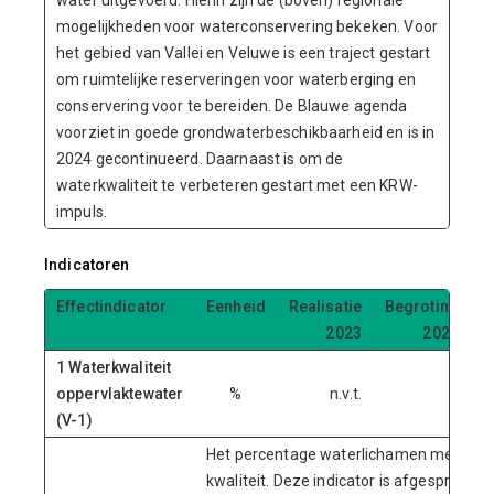
water uitgevoerd. Hierin zijn de (boven) regionale
mogelijkheden voor waterconservering bekeken. Voor
het gebied van Vallei en Veluwe is een traject gestart
om ruimtelijke reserveringen voor waterberging en
conservering voor te bereiden. De Blauwe agenda
voorziet in goede grondwaterbeschikbaarheid en is in
2024 gecontinueerd. Daarnaast is om de
waterkwaliteit te verbeteren gestart met een KRW-
impuls.
Indicatoren
Effectindicator
Eenheid
Realisatie
Begroting
R
2023
2024
1 Waterkwaliteit
oppervlaktewater
%
n.v.t.
(V-1)
Het percentage waterlichamen met een 
kwaliteit. Deze indicator is afgesproken 