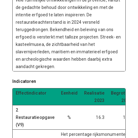
vele ruimtelijke ontwikkelingen in de provincie, vanuit
de gedachte behoud door ontwikkeling en met de
intentie erfgoed te laten inspireren. De
restauratieachterstand is in 2024 versneld
teruggedrongen. Bekendheid en beleving van ons
erfgoed is versterkt met talloze projecten. Streek- en
kasteelmusea, de zichtbaarheid van het
slavernijverleden, maritiem en immaterieel erfgoed
en archeologische waarden hebben daarbij extra
aandacht gekregen.
Indicatoren
Effectindicator
Eenheid
Realisatie
Begroting
2023
2024
2
Restauratieopgave
%
16.3
15.3
(V9)
Het percentage rijksmonumenten (exclu