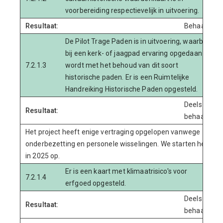
voorbereiding respectievelijk in uitvoering.
Resultaat:
Behaald
De Pilot Trage Paden is in uitvoering, waarbij
bij een kerk- of jaagpad ervaring opgedaan
7.2.1.3
wordt met het behoud van dit soort
historische paden. Er is een Ruimtelijke
Handreiking Historische Paden opgesteld.
Deels
Resultaat:
behaald
Het project heeft enige vertraging opgelopen vanwege
onderbezetting en personele wisselingen. We starten het
in 2025 op.
Er is een kaart met klimaatrisico's voor
7.2.1.4
erfgoed opgesteld.
Deels
Resultaat:
behaald