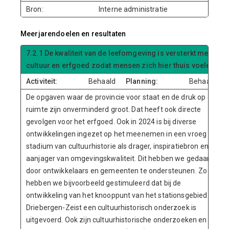
Bron:
Interne administratie
Meerjarendoelen en resultaten
7.2.1 De kwaliteit van de leefomgeving is versterkt met
cultuur en erfgoed zodat mensen zich hier thuis voelen
Activiteit:
Behaald
Planning:
Behaald
De opgaven waar de provincie voor staat en de druk op de
ruimte zijn onverminderd groot. Dat heeft ook directe
gevolgen voor het erfgoed. Ook in 2024 is bij diverse
ontwikkelingen ingezet op het meenemen in een vroeg
stadium van cultuurhistorie als drager, inspiratiebron en
aanjager van omgevingskwaliteit. Dit hebben we gedaan
door ontwikkelaars en gemeenten te ondersteunen. Zo
hebben we bijvoorbeeld gestimuleerd dat bij de
ontwikkeling van het knooppunt van het stationsgebied
Driebergen-Zeist een cultuurhistorisch onderzoek is
uitgevoerd. Ook zijn cultuurhistorische onderzoeken en