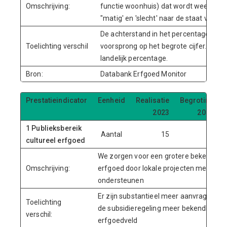
Omschrijving:
functie woonhuis) dat wordt weergege
"matig' en 'slecht' naar de staat van he
De achterstand in het percentage is o
Toelichting verschil
voorsprong op het begrote cijfer. Het cijf
landelijk percentage.
Bron:
Databank Erfgoed Monitor
Prestatieindicator
Eenheid
Realisatie
Begroting
2023
2024
1 Publieksbereik
Aantal
15
15
cultureel erfgoed
We zorgen voor een grotere bekendheid
Omschrijving:
erfgoed door lokale projecten met bove
ondersteunen
Er zijn substantieel meer aanvragen 
Toelichting
de subsidieregeling meer bekendheid h
verschil:
erfgoedveld