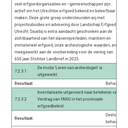
veel erfgoedorganisaties en –gemeenschappen zijn
actief om het Utrechtse erfgoed bekend en beleefbaar te
maken. Deze grote groep ondersteunden wij met
projectsubsidies en advisering door Landschap Erfgoed
Utrecht. Daarbij is extra aandacht geschonken aan de
zichtbaarheid van het slavernijverleden, maritiem en
immaterieel erfgoed, onze archeologische waarden, en is
meegewerkt aan de voorbereiding voor de viering van
650 jaar Stichtse Landbrief in 2025.
De motie ‘Leren van archeologen’ is
7.2.3.1
uitgewerkt.
Resultaat:
Behaald
Inventarisatie uitgevoerd naar betekenis van
7.2.3.2
Verdrag van FARO in het provinciale
erfgoedbeleid.
Deels
Resultaat:
behaald