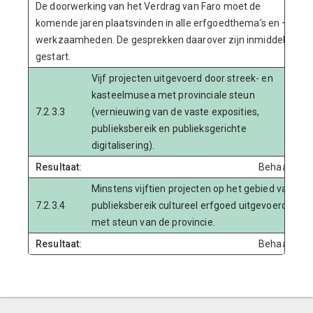
De doorwerking van het Verdrag van Faro moet de
komende jaren plaatsvinden in alle erfgoedthema's en –
werkzaamheden. De gesprekken daarover zijn inmiddels
gestart.
Vijf projecten uitgevoerd door streek- en
kasteelmusea met provinciale steun
7.2.3.3
(vernieuwing van de vaste exposities,
publieksbereik en publieksgerichte
digitalisering).
Resultaat:
Behaald
Minstens vijftien projecten op het gebied van
7.2.3.4
publieksbereik cultureel erfgoed uitgevoerd
met steun van de provincie.
Resultaat:
Behaald