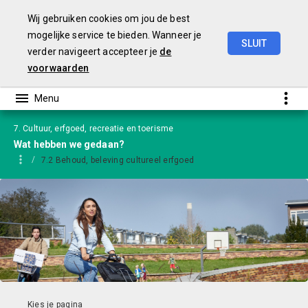
Wij gebruiken cookies om jou de best
mogelijke service te bieden. Wanneer je
SLUIT
verder navigeert accepteer je
de
Jaarstukken
2024
-
versie
GS
voorwaarden
7. Cultuur, erfgoed, recreatie en toerisme
Wat hebben we gedaan?
7.2 Behoud, beleving cultureel erfgoed