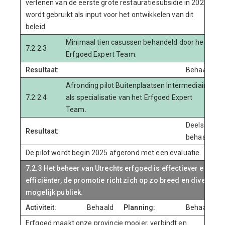
verlenen van de eerste grote restauratiesubsidie in 2025
wordt gebruikt als input voor het ontwikkelen van dit
beleid.
Minimaal tien casussen behandeld door het
7.2.2.3
Erfgoed Expert Team.
Resultaat:
Behaald
Afronding pilot Buitenplaatsen Intermediair
7.2.2.4
als specialisatie van het Erfgoed Expert
Team.
Deels
Resultaat:
behaald
De pilot wordt begin 2025 afgerond met een evaluatie.
7.2.3 Het beheer van Utrechts erfgoed is effectiever en
efficiënter, de promotie richt zich op zo breed en divers
mogelijk publiek.
Activiteit:
Behaald
Planning:
Behaald
Erfgoed maakt onze provincie mooier, verbindt en