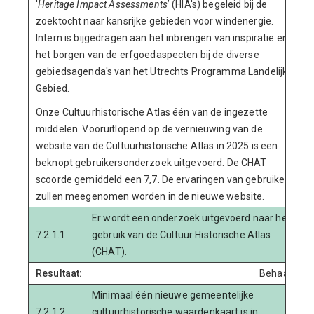
'
Heritage Impact Assessments
’ (HIA's) begeleid bij de
zoektocht naar kansrijke gebieden voor windenergie.
Intern is bijgedragen aan het inbrengen van inspiratie en
het borgen van de erfgoedaspecten bij de diverse
gebiedsagenda's van het Utrechts Programma Landelijk
Gebied.
Onze Cultuurhistorische Atlas één van de ingezette
middelen. Vooruitlopend op de vernieuwing van de
website van de Cultuurhistorische Atlas in 2025 is een
beknopt gebruikersonderzoek uitgevoerd. De CHAT
scoorde gemiddeld een 7,7. De ervaringen van gebruikers
zullen meegenomen worden in de nieuwe website.
Er wordt een onderzoek uitgevoerd naar het
7.2.1.1
gebruik van de Cultuur Historische Atlas
(CHAT).
Resultaat:
Behaald
Minimaal één nieuwe gemeentelijke
7.2.1.2
cultuurhistorische waardenkaart is in