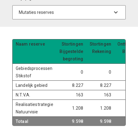
Naam reserve
Stortingen
Stortingen
Onttrekki
Bijgestelde
Rekening
Bijgest
begroting
begro
Gebiedsprocessen
0
0
2
Stikstof
Landelijk gebied
8.227
8.227
3
N.T.V.A.
163
163
Realisatiestrategie
1.208
1.208
3
Natuurvisie
Totaal
9.598
9.598
10