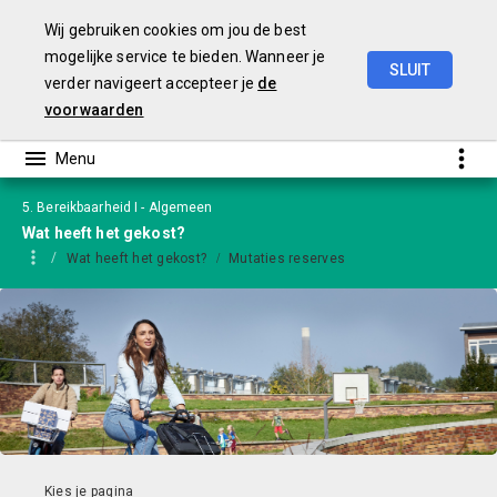
Wij gebruiken cookies om jou de best
mogelijke service te bieden. Wanneer je
SLUIT
verder navigeert accepteer je
de
Jaarstukken
2024
-
versie
GS
voorwaarden
5. Bereikbaarheid I - Algemeen
Wat heeft het gekost?
Wat heeft het gekost?
Mutaties reserves