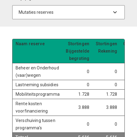
Naam reserve
Stortingen
Stortingen
Onttre
Bijgestelde
Rekening
Bijg
begroting
be
Beheer en Onderhoud
0
0
(vaar)wegen
Lastneming subsidies
0
0
Mobiliteitsprogramma
1.728
1.728
Rente kosten
3.888
3.888
voorfinanciering
Verschuiving tussen
0
0
programma's