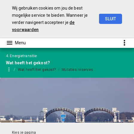
Wij gebruiken cookies om jou de best
mogelijke service te bieden. Wanneer je
SLUIT
verder navigeert accepteer je
de
Jaarstukken
2024
-
versie
GS
voorwaarden
4. Energietransitie
Wat heeft het gekost?
Wat heeft het gekost?
Mutaties reserves