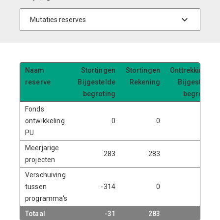
Naam
Stortingen
Stortingen
Onttrekkingen
reserve
Bijgestelde
Rekening
Bijgestelde
begroting
begroting
Fonds
ontwikkeling
0
0
35
PU
Meerjarige
283
283
0
projecten
Verschuiving
tussen
-314
0
0
programma's
Totaal
-31
283
35