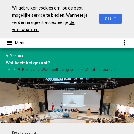
Wij gebruiken cookies om jou de best
mogelijke service te bieden. Wanneer je
SLUIT
verder navigeert accepteer je
de
Jaarstukken
2024
-
versie
GS
voorwaarden
9. Bestuur
Wat heeft het gekost?
9. Bestuur
Wat heeft het gekost?
Mutaties reserves