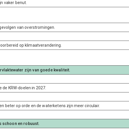
jn vaker benut.
e gevolgen van overstromingen.
voorbereid op klimaatverandering.
vlaktewater zijn van goede kwaliteit.
e de KRW-doelen in 2027.
n beter op orde en de waterketens zijn meer circulair.
 schoon en robuust.