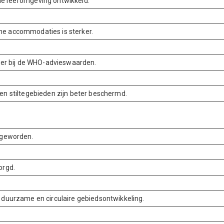
de leefomgeving ontwikkeld.
me accommodaties is sterker.
hter bij de WHO-advieswaarden.
en stiltegebieden zijn beter beschermd.
r geworden.
orgd.
r duurzame en circulaire gebiedsontwikkeling.