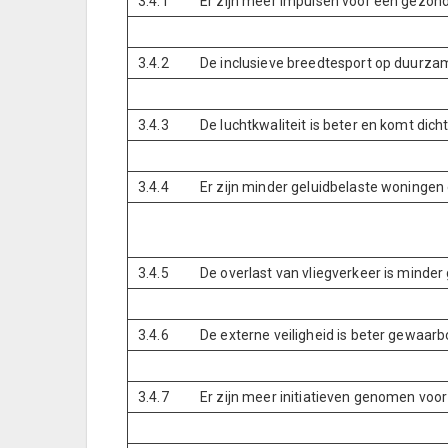
3.4.1
Er zijn meer impulsen voor een gezon
3.4.2
De inclusieve breedtesport op duurza
3.4.3
De luchtkwaliteit is beter en komt dic
3.4.4
Er zijn minder geluidbelaste woningen 
3.4.5
De overlast van vliegverkeer is minde
3.4.6
De externe veiligheid is beter gewaarb
3.4.7
Er zijn meer initiatieven genomen voo