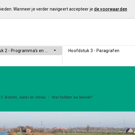
 bieden. Wanneer je verder navigeert accepteer je
de voorwaarden
k 2 - Programma's en overzicht overhead
Hoofdstuk 3 - Paragrafen
3. Bodem, water en milieu
Wat hebben we bereikt?