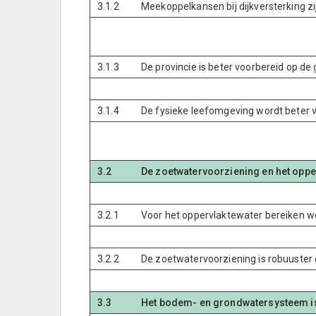
3.1.2
Meekoppelkansen bij dijkversterking zi
3.1.3
De provincie is beter voorbereid op d
3.1.4
De fysieke leefomgeving wordt beter 
3.2
De zoetwatervoorziening en het opper
3.2.1
Voor het oppervlaktewater bereiken w
3.2.2
De zoetwatervoorziening is robuuster e
3.3
Het bodem- en grondwatersysteem is