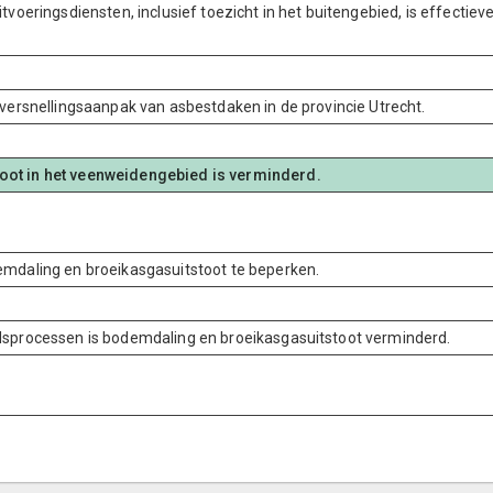
voeringsdiensten, inclusief toezicht in het buitengebied, is effectiev
 versnellingsaanpak van asbestdaken in de provincie Utrecht.
oot in het veenweidengebied is verminderd.
emdaling en broeikasgasuitstoot te beperken.
dsprocessen is bodemdaling en broeikasgasuitstoot verminderd.