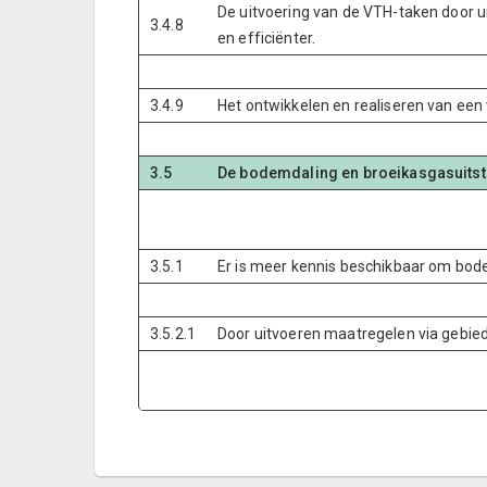
De uitvoering van de VTH-taken door uit
3.4.8
en efficiënter.
3.4.9
Het ontwikkelen en realiseren van een
3.5
De bodemdaling en broeikasgasuitst
3.5.1
Er is meer kennis beschikbaar om bod
3.5.2.1
Door uitvoeren maatregelen via gebie