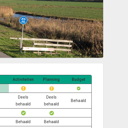
Activiteiten
Planning
Budget
Deels
Deels
Behaald
behaald
behaald
Behaald
Behaald