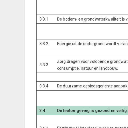
3.3.1
De bodem- en grondwaterkwaliteit is 
3.3.2
Energie uit de ondergrond wordt veran
Zorg dragen voor voldoende grondwate
3.3.3
consumptie, natuur en landbouw.
3.3.4
De duurzame gebiedsgerichte aanpak 
3.4
De leefomgeving is gezond en veilig