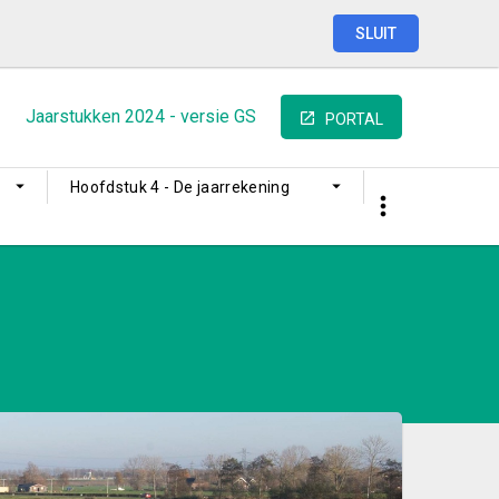
SLUIT
Jaarstukken
2024
-
versie
GS
PORTAL
Hoofdstuk 4 - De jaarrekening